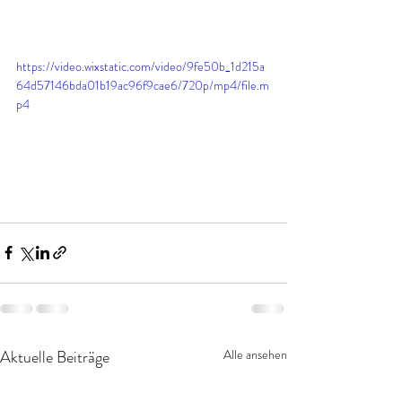
https://video.wixstatic.com/video/9fe50b_1d215a
64d57146bda01b19ac96f9cae6/720p/mp4/file.m
p4
Aktuelle Beiträge
Alle ansehen